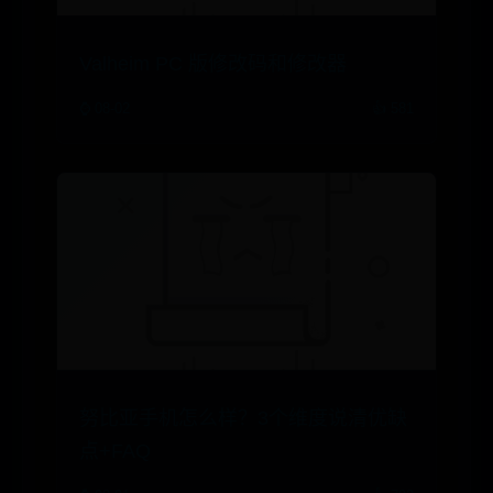
Valheim PC 版修改码和修改器
⌚ 08-02
👍 581
努比亚手机怎么样？3个维度说清优缺
点+FAQ