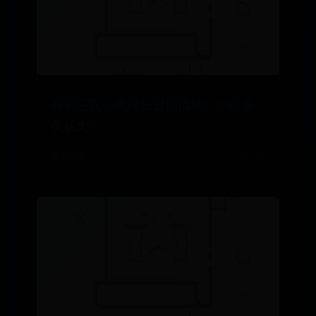
蚂蚁庄园小鸡成长周期揭秘：小鸡多
久长大？
⌚ 08-03
👍 798