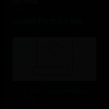
热门分类
365体育平台怎么不取缔
內地、澳門、台灣及海外中國居民的
入境安排
⌚ 08-03
👍 22