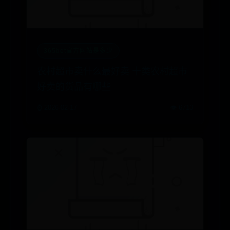
365bet官方网站是多少
农村超市卖什么最好卖 十类农村超市
好卖的货品有哪些
⌚ 2026-02-17
👁️ 6713