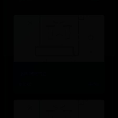
小鸭牌燃气灶
⌚ 08-03
👍 606