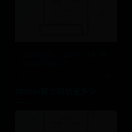
雷达兵的职责、入伍条件、训练内容
及装备要求是什么？
⌚ 08-01
👍 787
365bet官方网站是多少