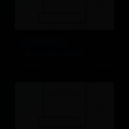
365bet官方网站是多少
不是本人手机号怎么查话费？
⌚ 2025-07-22
👁️ 1797