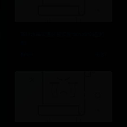
四川水旱灾害预警实施“30123”叫应机
制
⌚ 08-04
👍 707