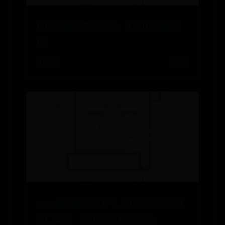
打印机如何安装墨盒，打印机加墨教
程
⌚ 08-03
👍 186
2026美加墨世界杯｜尼科加时赛补射
破门遭吹 VAR证实判决无误