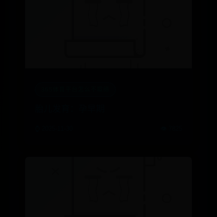
365体育平台怎么不取缔
胎儿发育：孕早期
⌚ 2025-11-30
👁️ 7825