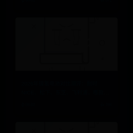
⌚ 08-02
👍 871
2026年镍氢电池对比测评：耐时
NICE、松下、东芝、飞利浦，哪款最
值得购买？
⌚ 08-02
👍 786