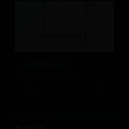
365体育平台怎么不取缔
Java的多态是如何实现的
⌚ 2025-11-09
👁️ 3219