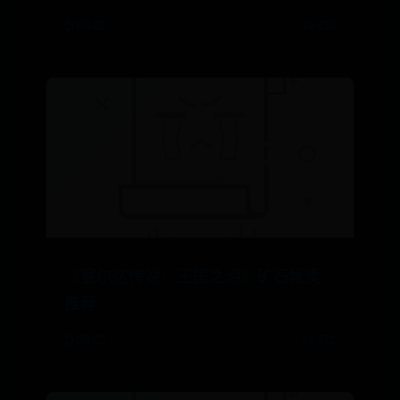
⌚ 08-03
👍 833
《塞尔达传说：王国之泪》矿石售卖
推荐
⌚ 08-02
👍 771