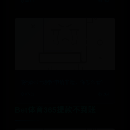
⌚ 08-01
👍 793
将“猜码”“划拳”申请非遗，你怎么看？
⌚ 07-31
👍 264
Bet体育365提款不到账