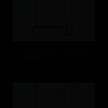
手游禁言查询全攻略，快速了解状态
与解除限制
⌚ 08-02
👍 426