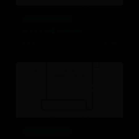
Bet体育365提款不到账
高人气的仙魔游戏有哪些
⌚ 2025-11-26
👁️ 6054
Bet体育365提款不到账