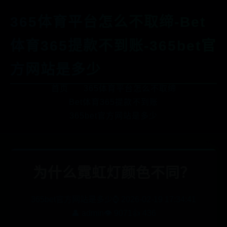
365体育平台怎么不取缔-Bet
体育365提款不到账-365bet官
方网站是多少
首页
365体育平台怎么不取缔
Bet体育365提款不到账
365bet官方网站是多少
为什么霓虹灯颜色不同？
365bet官方网站是多少
⌚ 2026-02-19 17:34:41
👤 admin
👁️ 9071
👍 436