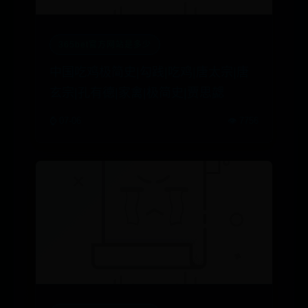
365bet官方网站是多少
中国吃鸡极简史|勾践|吃鸡|唐太宗|唐
玄宗|孔有德|家禽|极简史|贾思勰
⌚ 07-06
👁️ 7756