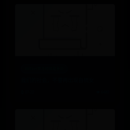
365bet官方网站是多少
我们的社会，不要再出现自梳女
⌚ 07-22
👁️ 6480