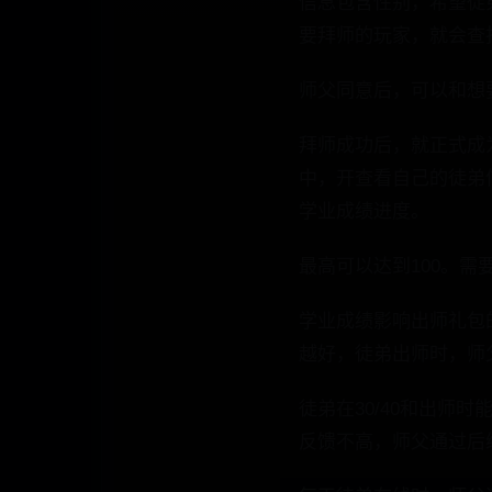
信息包含性别，希望徒
要拜师的玩家，就会查
师父同意后，可以和想
拜师成功后，就正式成
中，开查看自己的徒弟
学业成绩进度。
最高可以达到100。需
学业成绩影响出师礼包的
越好，徒弟出师时，师
徒弟在30/40和出
反馈不高，师父通过后