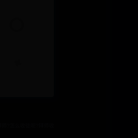
师?怎么收徒呢?拜师收