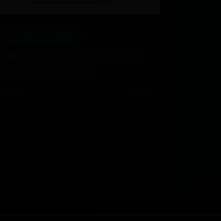
365体育平台怎么不取缔
马塞洛为什么没有参加2022世界杯呢
和奥尼尔参加过世界杯吗
⌚ 07-04
👁️ 8511