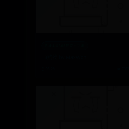
Bet体育365提款不到账
13购物 by MaxWon
⌚ 06-28
👁️ 705