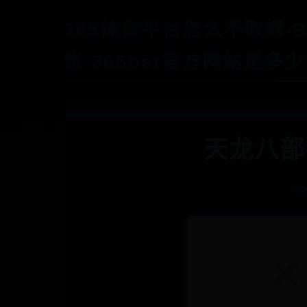
365体育平台怎么不取缔-B
账-365bet官方网站是多少
天龙八部
3