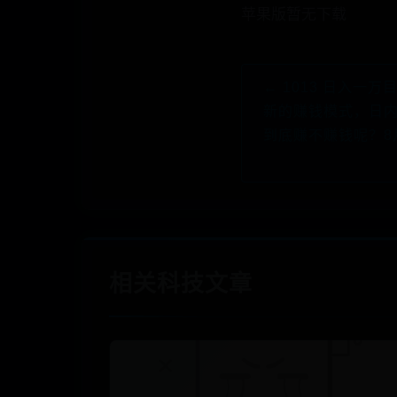
苹果版暂无下载
← 1013 日入
新的赚钱模式，日
到底赚不赚钱呢？8月.
相关科技文章