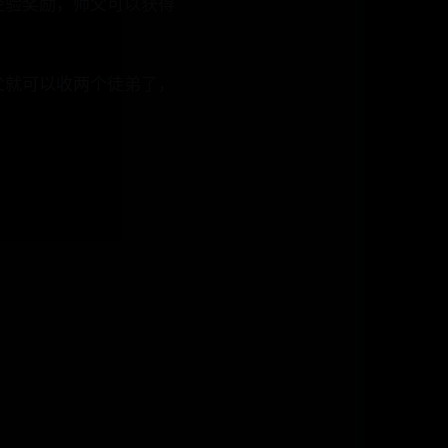
经验奖励，师父可以获得
父就可以收两个徒弟了，