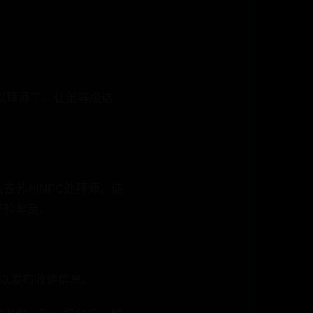
可以拜师了，徒弟等级达
去苏州NPC处拜师。徒
经验奖励。
可以发布收徒信息。