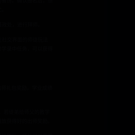
的省份。确认报名后，想
父。
聂政处，进行拜师。
在社交界面的师徒玩法
修学录中任务，可以获得
的出师礼包奖励。学业成绩
励。若徒弟给师父的教学
哦故获得好的出师奖励。