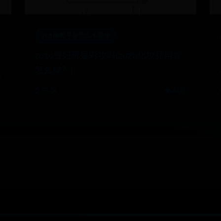
365体育平台怎么不取缔
zuzu贵妇膏是彩妆吗(zuzu化妆品用着
怎么样？)
1
⌚ 07-04
👁️ 4118