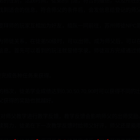
弟的性别，活跃时间，徒弟的门派，符合的描述，以及所在
找到适合的信息。符合师父的条件后，会发信息给登记的师
要拜师的玩家互相加为好友，组队一同前往，苏州师徒NPC
为师徒关系，在徒弟50级时，可以出师。成为师父后，可以
信息。首先可以看到的玩法就是修学录。师徒双方完成通过
要完成各种任务来获得。
档次，徒弟学业成绩达到0,30,50,70,90时可以获得不同
父获得的奖励也就越好。
师时能对师父教学进行教学反馈，教学反馈会影响师父的出师奖
续努力，徒弟在下一次教学反馈时给师父好评，师父还是能